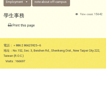
Employment
note about off-campus
學生事務
15642
View count:
Print this page
電話：＋886 2 86625925~6
地址：No.152, Sec. 3, Beishen Rd., Shenkeng Dist., New Taipei City 222,
Taiwan (R.O.C.)
Visits : 166697