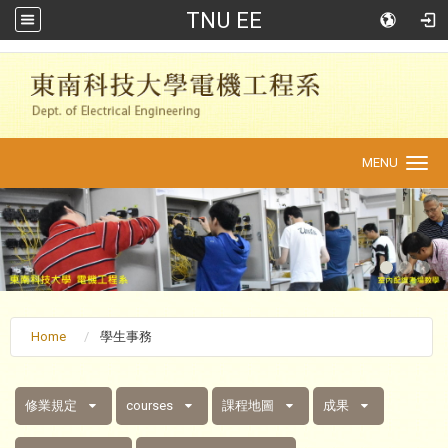
TNU EE
:::
MENU
Toggle
navigation
Home
學生事務
:::
修業規定
courses
課程地圖
成果