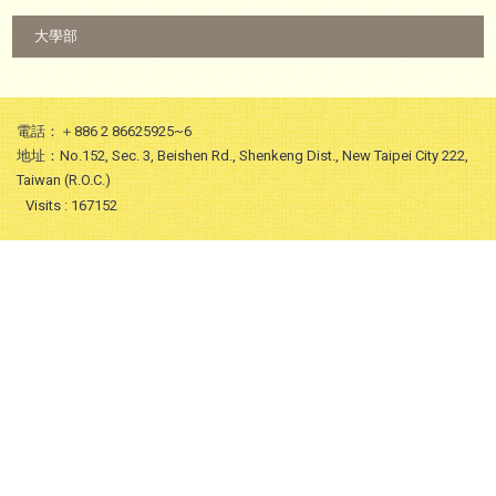
:::
大學部
電話：＋886 2 86625925~6
地址：No.152, Sec. 3, Beishen Rd., Shenkeng Dist., New Taipei City 222,
Taiwan (R.O.C.)
Visits : 167152