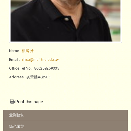
Name
:
相麟 涂
Email
:
hlhsu@mail.tnu.edu.tw
Office Tel No.
: 86625925#335
Address
: 炎黃樓A棟905
Print this page
:::
量測控制
綠色電能