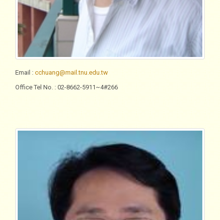
Email
:
cchuang@mail.tnu.edu.tw
Office Tel No.
: 02-8662-5911~4#266