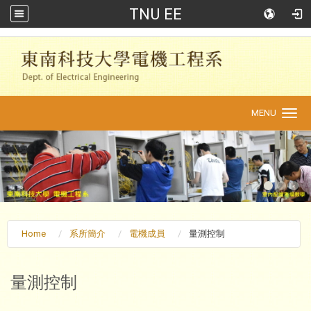
TNU EE
:::
MENU
Toggle
navigation
Home
系所簡介
電機成員
量測控制
量測控制