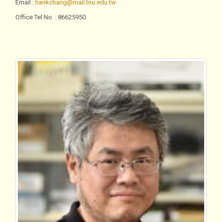
Email
:
hankchang@mail.tnu.edu.tw
Office Tel No.
: 86625950