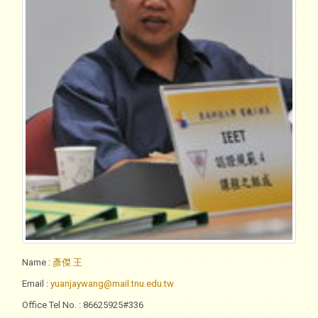
Name
:
彥傑 王
Email
:
yuanjaywang@mail.tnu.edu.tw
Office Tel No.
: 86625925#336