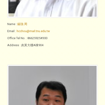
Name
:
錫強 周
Email
:
hcchou@mail.tnu.edu.tw
Office Tel No.
: 86625925#300
Address
: 炎黃大樓A棟904