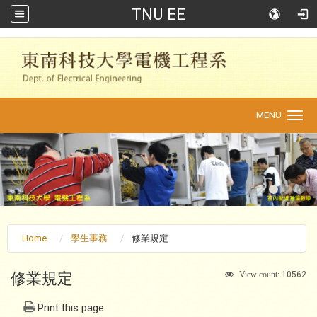
TNU EE
:::
MENU
Toggle
navigation
Home
學生事務
修業規定
修業規定
10562
View count:
Print this page