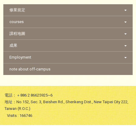
:::
修業規定
courses
課程地圖
成果
Employment
note about off-campus
電話：＋886 2 86625925~6
地址：No.152, Sec. 3, Beishen Rd., Shenkeng Dist., New Taipei City 222,
Taiwan (R.O.C.)
Visits : 166746