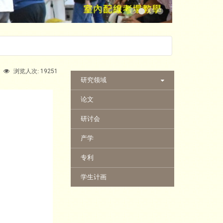
19251
浏览人次:
:::
研究领域
论文
研讨会
产学
专利
学生计画