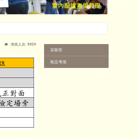
9959
浏览人次:
:::
实验室
检定考场