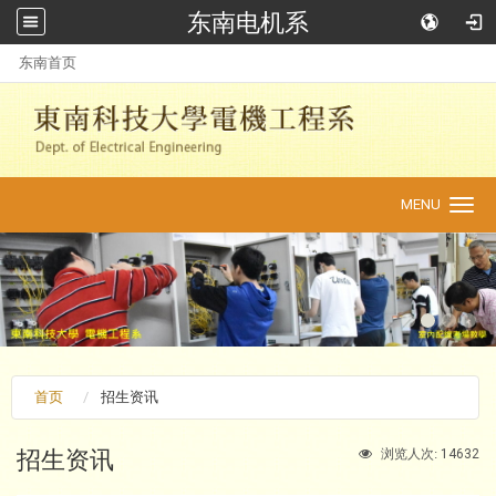
东南电机系
:::
东南首页
MENU
Toggle
navigation
首页
招生资讯
招生资讯
14632
浏览人次: