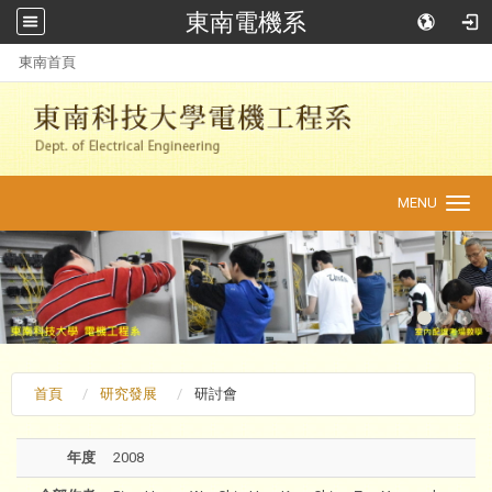
東南電機系
:::
東南首頁
MENU
Toggle
navigation
首頁
研究發展
研討會
年度
2008