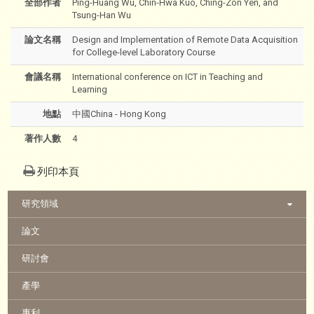
全部作者
Ping-Huang Wu, Chin-Hwa Kuo, Ching-Zon Yen, and
Tsung-Han Wu
論文名稱
Design and Implementation of Remote Data Acquisition
for College-level Laboratory Course
會議名稱
International conference on ICT in Teaching and
Learning
地點
中國China - Hong Kong
著作人數
4
列印本頁
:::
研究領域
論文
研討會
產學
專利