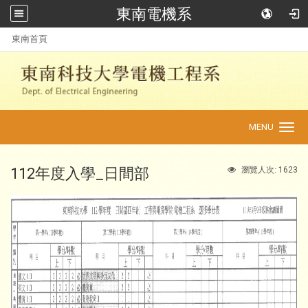
東南電機系
:::
東南首頁
MENU
Toggle
navigation
112年度入學_日間部
1623
瀏覽人次: