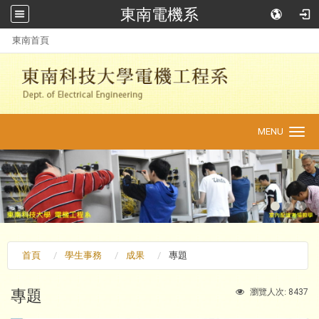
東南電機系
:::
東南首頁
MENU
Toggle
navigation
首頁
學生事務
成果
專題
專題
8437
瀏覽人次: