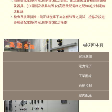
高壓受配電盤
(
箱
)
及控制盤
(
箱
)
之裝配。能正確裝置各種高壓開關
及器具。
(1)
開關及器具裝置
(2)
高壓受配電路之配線
(3)
控制電路
之配線
檢查及故障排除：能正確從事下列各種裝置之測試、檢修及設定
:
各種受配電盤
(
箱
)
及控制盤
(
箱
)
之檢修
列印本頁
:::
智慧感測
電力電子
工業配線
自動控制
室內配線