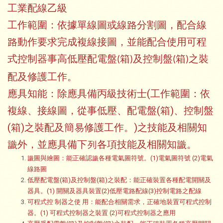
工業配線乙級
工作範圍：依據單線圖或線路分割圖，配合線
路動作要求完成複線接圖，並能配合使用可程
式控制器事高低壓配電盤
箱
及控制盤
箱
之裝
(
)
(
)
配及修護工作。
(
應具知能：除應具備丙級技術士
工作範圍：依
(
)
複線、接線圖，從事低壓、配電盤
箱
、控制盤
(
)
)
箱
之裝配及簡易修護工作。
之技能及相關知
識外，並應具備下列各項技能及相關知識。
識圖與繪圖：能正確認識各種電氣圖符號。
(1)
電氣圖符號
(2)
電氣
線路圖
低壓配電盤
(
箱
)
及控制盤
(
箱
)
之裝配：能正確裝置各種配電開關及
器具。
(1)
開關及器具裝置
(2)
低壓電路配線
(3)
控制電路之配線
可程式控
制器之使
用：能配合相關需求，正確地裝置可程式控制
器。
(1)
可程式控制器之裝置
(2)
可程式控制器之應用