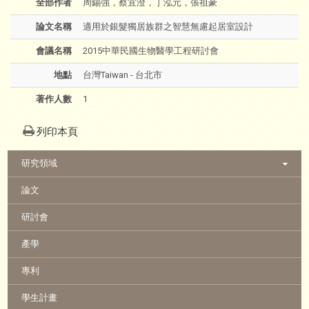
全部作者
周錫強，蔡宜澄，丁泓元，張祖豪
論文名稱
適用於銀髮獨居族群之智慧無慮起居室設計
會議名稱
2015中華民國生物醫學工程研討會
地點
台灣Taiwan - 台北市
著作人數
1
列印本頁
:::
研究領域
論文
研討會
產學
專利
學生計畫