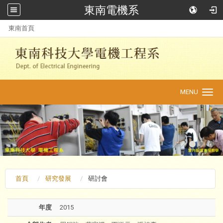
東南電機系
:::
東南首頁
MENU
Toggle
navigation
首頁
研究發展
研討會
年度
2015