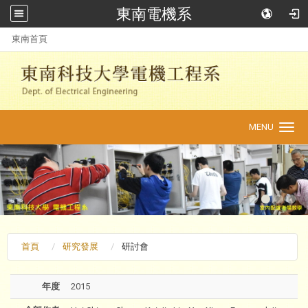
東南電機系
:::
東南首頁
MENU
Toggle
navigation
首頁
研究發展
研討會
年度
2015