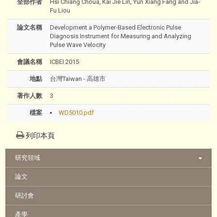
全部作者
Hsi Chiang Choua, Kai Jie Lin, Yun Xiang Fang and Jia-
Fu Liou
論文名稱
Development a Polymer-Based Electronic Pulse
Diagnosis Instrument for Measuring and Analyzing
Pulse Wave Velocity
會議名稱
ICBEI 2015
地點
台灣Taiwan - 高雄市
著作人數
3
檔案
WD5010.pdf
列印本頁
:::
研究領域
論文
研討會
產學